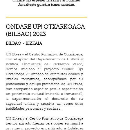
Ondare Up! esperientzia bizi nahi duzue?
Jar zaitezte gurekin harremanetan.
ONDARE UP! OTXARKOAGA
(BILBAO) 2023
BILBAO - BIZKAIA
UN Etxea y el Centro Formativo de Otxarkoaga,
con el apoyo del Departamento de Cultura y
Política Lingüística del Gobierno Vasco,
hemos iniciado el proyecto Ondare Up!
Otxarkoaga.
Alumnado de diferentes edades y
niveles formativos, acompañados por su
profesorado y equipo profesional de UN Etxea,
han compartido espacios para la capacitación
en patrimonio cultural (material e inmaterial),
la experimentación, el desarrollo de su
capacidad crítica y creativa, así como otras
habilidades personales y sociales.
UN Etxea y el Centro Formativo de Otxarkoaga
hemos aunado fuerzas para poner en marcha
un nuevo proyecto encaminado a fortalecer