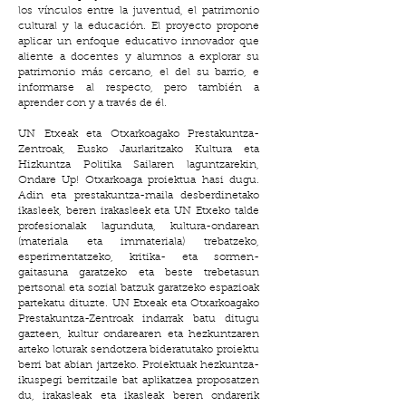
los vínculos entre la juventud, el patrimonio
cultural y la educación. El proyecto propone
aplicar un enfoque educativo innovador que
aliente a docentes y alumnos a explorar su
patrimonio más cercano, el del su barrio, e
informarse al respecto, pero también a
aprender con y a través de él.
UN Etxeak eta Otxarkoagako Prestakuntza-
Zentroak, Eusko Jaurlaritzako Kultura eta
Hizkuntza Politika Sailaren laguntzarekin,
Ondare Up! Otxarkoaga proiektua hasi dugu.
Adin eta prestakuntza-maila desberdinetako
ikasleek, beren irakasleek eta UN Etxeko talde
profesionalak lagunduta, kultura-ondarean
(materiala eta immateriala) trebatzeko,
esperimentatzeko, kritika- eta sormen-
gaitasuna garatzeko eta beste trebetasun
pertsonal eta sozial batzuk garatzeko espazioak
partekatu dituzte. UN Etxeak eta Otxarkoagako
Prestakuntza-Zentroak indarrak batu ditugu
gazteen, kultur ondarearen eta hezkuntzaren
arteko loturak sendotzera bideratutako proiektu
berri bat abian jartzeko. Proiektuak hezkuntza-
ikuspegi berritzaile bat aplikatzea proposatzen
du, irakasleak eta ikasleak beren ondarerik