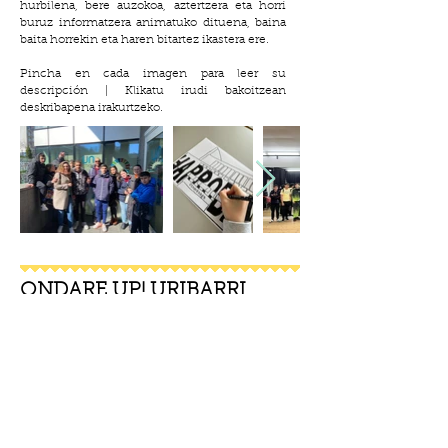
hurbilena, bere auzokoa, aztertzera eta horri
buruz informatzera animatuko dituena, baina
baita horrekin eta haren bitartez ikastera ere.
Pincha en cada imagen para leer su
descripción | Klikatu irudi bakoitzean
deskribapena irakurtzeko.
ONDARE UP! URIBARRI
(BILBAO) 2021
BILBAO - BIZKAIA
Ruta alternativa por el distrito de Uribarri
diseñada por jóvenes del Gaztegune, con el
apoyo del área de Juventud del Ayuntamiento
de Bilbao.
Ibilbide alternatiboa Uribarri barrutian,