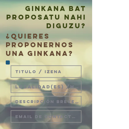
ginkana bat
PROPOSATU NAHI
DIGUZU?
¿QUIERES
PROPONERNOS
UNA GINKANA?