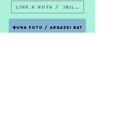
UNA FOTO / ARGAZKI BAT
ENVIAR / bidali