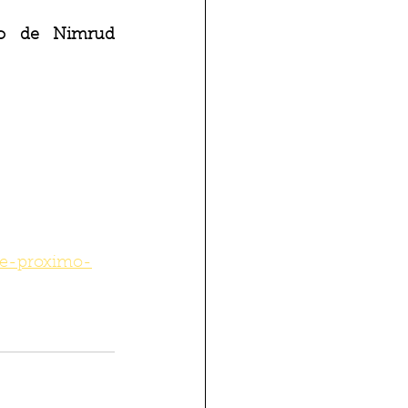
co de Nimrud 
nte-proximo-