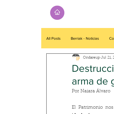
All Posts
Berriak - Noticias
Co
Ondareup
Jul 21,
Destrucci
arma de 
Por Naiara Álvaro