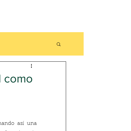
al como
El Patrimonio nos ayuda a crear un lazo con nuestras raíces, formando así una 