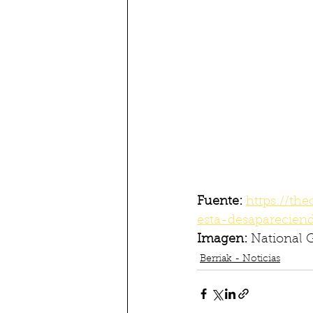
Fuente: 
https://th
esta-desaparecien
Imagen: 
National 
Berriak - Noticias