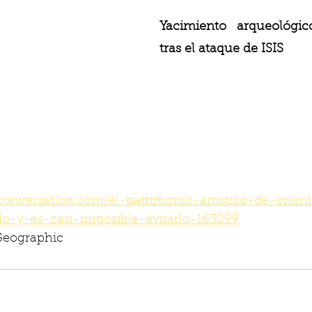
Yacimiento arqueológi
tras el ataque de ISIS
econversation.com/el-patrimonio-artistico-de-orie
do-y-es-casi-imposible-evitarlo-163099
Geographic