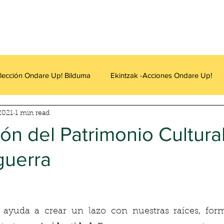
lección Ondare Up! Bilduma
Ekintzak -Acciones Ondare Up!
 2021
1 min read
ón del Patrimonio Cultur
guerra