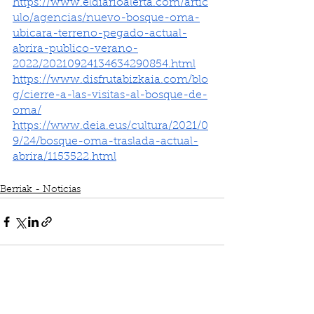
https://www.eldiarioalerta.com/artic
ulo/agencias/nuevo-bosque-oma-
ubicara-terreno-pegado-actual-
abrira-publico-verano-
2022/20210924134634290854.html
https://www.disfrutabizkaia.com/blo
g/cierre-a-las-visitas-al-bosque-de-
oma/
https://www.deia.eus/cultura/2021/0
9/24/bosque-oma-traslada-actual-
abrira/1153522.html
Berriak - Noticias
See All
Recent Posts