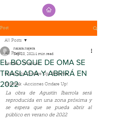
Post
All Posts
naiara.najera
All Posts
Sep 28, 2021
1 min read
EL BOSQUE DE OMA SE
Berriak - Noticias
TRASLADA Y ABRIRÁ EN
Colección Ondare Up! Bilduma
2022
Ekintzak -Acciones Ondare Up!
La obra de Agustín Ibarrola será 
reproducida en una zona próxima y 
se espera que se pueda abrir al 
público en verano de 2022