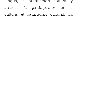
lengua; la producción cultural y 
artística; la participación en la 
cultura; el patrimonio cultural; los 
derechos de autor; las minorías y el 
acceso a la cultura, entre otros.¨
Hoy se celebran 73 años de la 
aprobación de la Declaración 
Universal de los Derechos Humanos 
y hoy se debe recordar que los 
derechos culturales, como parte de 
los derechos humanos, son derechos 
sumamente importantes para el 
desarrollo individual y colectivo de la 
sociedad.