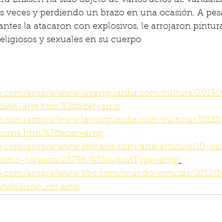
rd Eriksen ha sido objeto de varios actos de vandali
s veces y perdiendo un brazo en una ocasión. A pesa
tantes la atacaron con explosivos, le arrojaron pintura
eligiosos y sexuales en su cuerpo
e.com/amp/s/www.lavanguardia.com/cultura/20150
cion-arte.html%3ffacet=amp
e.com/amp/s/www.lavanguardia.com/cultura/2012
ourne.html%3ffacet=amp
e.com/amp/s/www.semana.com/arte/articulo/10-ob
lismo-torpeza/28798/%3foutputType=amp
le.com/amp/s/www.bbc.com/mundo/noticias/2012/
vandalismo_mr.amp