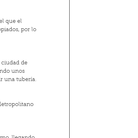
l que el 
piados, por lo 
a ciudad de 
ando unos 
r una tubería. 
etropolitano 