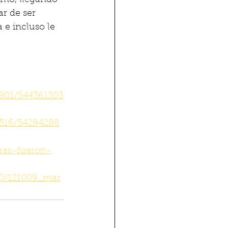
smo, llegando 
r de ser 
 e incluso le 
901/544361303
0516/54294288
ras-fueron-
10/121009_mar