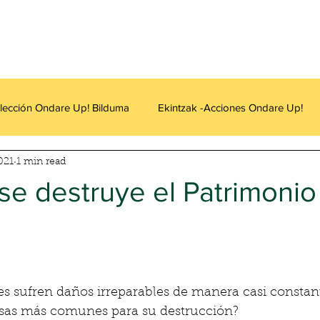
lección Ondare Up! Bilduma
Ekintzak -Acciones Ondare Up!
021
1 min read
se destruye el Patrimonio
es sufren daños irreparables de manera casi constant
usas más comunes para su destrucción? 