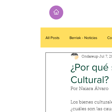
All Posts
Berriak - Noticias
Co
Ondareup
Jul 7, 2
¿Por qué 
Cultural?
Por Naiara Álvaro
Los bienes cultural
¿cuáles son las ca