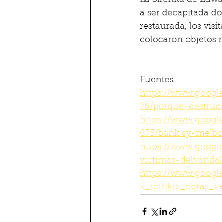
La Sirenita de Edwa
a ser decapitada do
restaurada, los visi
colocaron objetos r
Fuentes: 
https://www.googl
76/porque-destruc
https://www.googl
675/bank sy-melb
https://www.googl
victimas-delvanda
https://www.goog
k_rothko _obras_