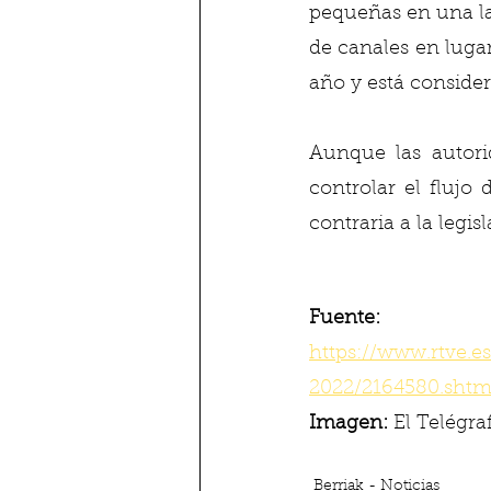
pequeñas en una lag
de canales en lugar
año y está conside
Aunque las autori
controlar el flujo
contraria a la legi
Fuente:
https://www.rtve.e
2022/2164580.shtm
Imagen:
 El Telégra
Berriak - Noticias