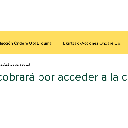
lección Ondare Up! Bilduma
Ekintzak -Acciones Ondare Up!
 2021
1 min read
obrará por acceder a la 