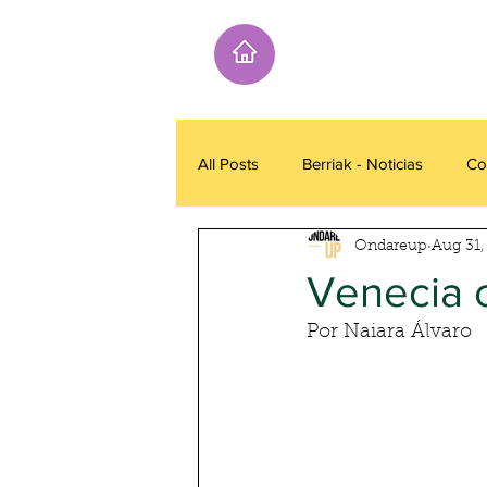
All Posts
Berriak - Noticias
Co
Ondareup
Aug 31,
Venecia c
Por Naiara Álvaro