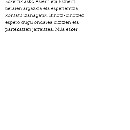
Eskerrik asko Asierri eta Estherri 
beraien argazkia eta esperientzia 
kontatu izanagatik. Bihotz-bihotzez 
espero dugu ondarea bizitzen eta 
partekatzen jarraitzea. Mila esker! 
Ekintzak -Acciones Ondare Up!
Berriak - Noticias
See All
Recent Posts