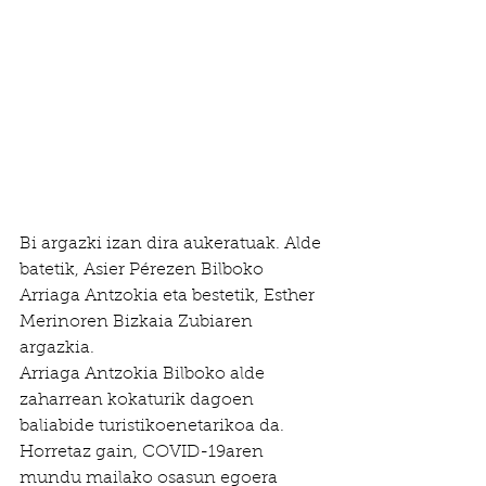
Bi argazki izan dira aukeratuak. Alde 
batetik, Asier Pérezen Bilboko 
Arriaga Antzokia eta bestetik, Esther 
Merinoren Bizkaia Zubiaren 
argazkia. 
Arriaga Antzokia Bilboko alde 
zaharrean kokaturik dagoen 
baliabide turistikoenetarikoa da. 
Horretaz gain, COVID-19aren 
mundu mailako osasun egoera 