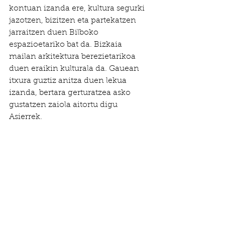
kontuan izanda ere, kultura segurki 
jazotzen, bizitzen eta partekatzen 
jarraitzen duen Bilboko 
espazioetariko bat da. Bizkaia 
mailan arkitektura berezietarikoa 
duen eraikin kulturala da. Gauean 
itxura guztiz anitza duen lekua 
izanda, bertara gerturatzea asko 
gustatzen zaiola aitortu digu 
Asierrek. 