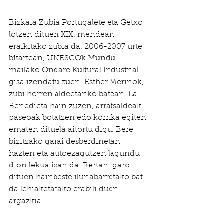
Bizkaia Zubia Portugalete eta Getxo 
lotzen dituen XIX. mendean 
eraikitako zubia da. 2006-2007 urte 
bitartean, UNESCOk Mundu 
mailako Ondare Kultural Industrial 
gisa izendatu zuen. Esther Merinok, 
zubi horren aldeetariko batean, La 
Benedicta hain zuzen, arratsaldeak 
paseoak botatzen edo korrika egiten 
ematen dituela aitortu digu. Bere 
bizitzako garai desberdinetan 
hazten eta autoezagutzen lagundu 
dion lekua izan da. Bertan igaro 
dituen hainbeste ilunabarretako bat 
da lehiaketarako erabili duen 
argazkia. 