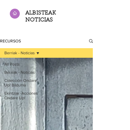
ALBISTEAK
NOTICIAS
RECURSOS
Berriak - Noticias
All Posts
Berriak - Noticias
Colección Ondare
Up! Bilduma
Ekintzak -Acciones
Ondare Up!