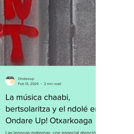
Ondareup
Feb 13, 2024
2 min read
La música chaabi,
bertsolaritza y el ndolé en
Ondare Up! Otxarkoaga