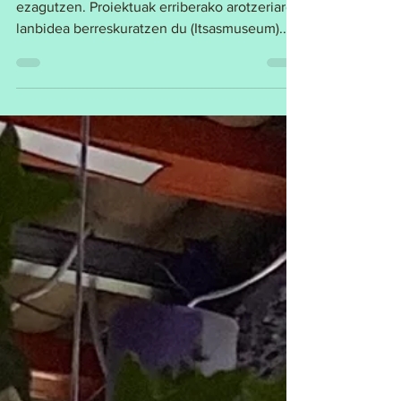
gazteria
Ondare Up! Otxarkoaga Erain proiektua
ezagutzen. Proiektuak erriberako arotzeriaren
lanbidea berreskuratzen du (Itsasmuseum).
Argazkia:...