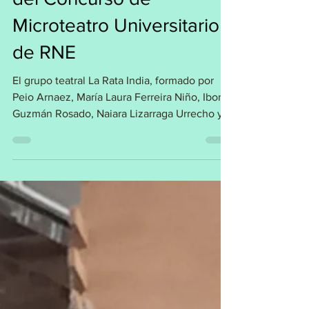
¡Buh! gana la 2ª edición
del Concurso de
Microteatro Universitario
de RNE
El grupo teatral La Rata India, formado por
Peio Arnaez, María Laura Ferreira Niño, Ibone
Guzmán Rosado, Naiara Lizarraga Urrecho y...