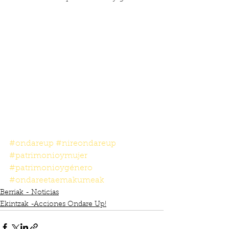
#ondareup
#nireondareup
#patrimonioymujer
#patrimonioygénero
#ondareetaemakumeak
Berriak - Noticias
Ekintzak -Acciones Ondare Up!