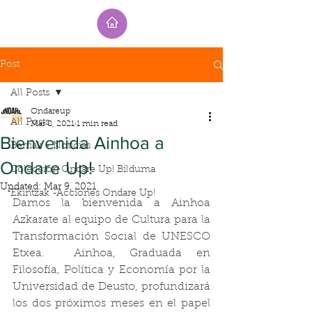
Post
All Posts
Ondareup
All Posts
Mar 8, 2021
1 min read
Bienvenida Ainhoa a
Berriak - Noticias
Ondare Up!
Colección Ondare Up! Bilduma
Updated:
Mar 9, 2021
Ekintzak -Acciones Ondare Up!
Damos la bienvenida a Ainhoa 
Azkarate al equipo de Cultura para la 
Transformación Social de UNESCO 
Etxea.  Ainhoa, Graduada en 
Filosofía, Política y Economía por la 
Universidad de Deusto, profundizará 
los dos próximos meses en el papel 