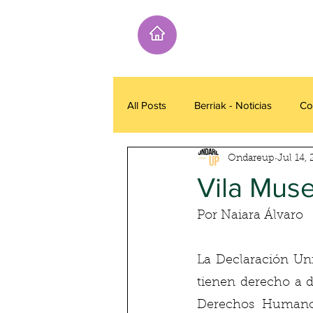
All Posts
Berriak - Noticias
Co
Ondareup
Jul 14,
Vila Muse
Por Naiara Álvaro
La Declaración Un
tienen derecho a d
Derechos Humanos