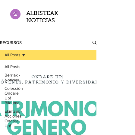
ALBISTEAK
NOTICIAS
RECURSOS
All Posts
All Posts
Berriak -
Noticias
Colección
Ondare
Up!
Bilduma
Ekintzak -
Acciones
Ondare
Up!