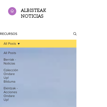
ALBISTEAK
NOTICIAS
RECURSOS
All Posts
All Posts
Berriak -
Noticias
Colección
Ondare
Up!
Bilduma
Ekintzak -
Acciones
Ondare
Up!