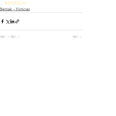
#UNESCO
Berriak - Noticias
See All
Recent Posts