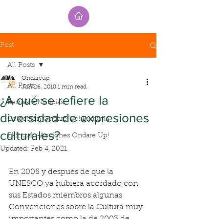
Post
All Posts
Ondareup
All Posts
Jun 26, 2018
1 min read
¿A qué se refiere la
Berriak - Noticias
diversidad de expresiones
Colección Ondare Up! Bilduma
culturales?
Ekintzak -Acciones Ondare Up!
Updated:
Feb 4, 2021
En 2005 y después de que la 
UNESCO ya hubiera acordado con 
sus Estados miembros algunas 
Convenciones sobre la Cultura muy 