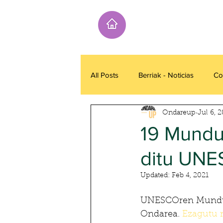
All Posts
Berriak - Noticias
Co
Ondareup
Jul 6, 
19 Mundu
ditu UN
Updated:
Feb 4, 2021
UNESCOren Munduko
Ondarea. 
Ezagutu 