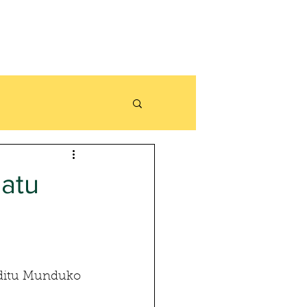
atu
ditu Munduko 