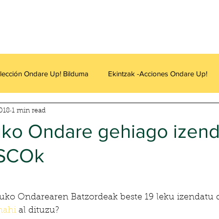
lección Ondare Up! Bilduma
Ekintzak -Acciones Ondare Up!
2018
1 min read
ko Ondare gehiago izend
ESCOk
 Ondarearen Batzordeak beste 19 leku izendatu 
nahi
 al dituzu?