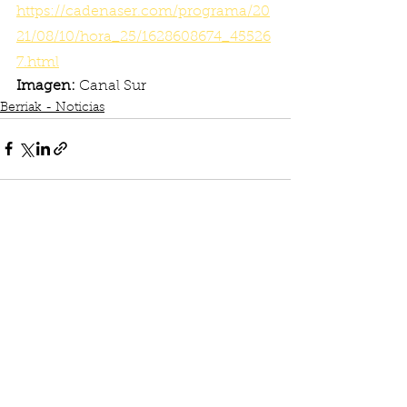
https://cadenaser.com/programa/20
21/08/10/hora_25/1628608674_45526
7.html
Imagen: 
Canal Sur
Berriak - Noticias
See All
Recent Posts