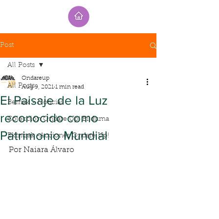
Post
All Posts
Ondareup
All Posts
Aug 9, 2021
1 min read
El Paisaje de la Luz
Berriak - Noticias
reconocido como
Colección Ondare Up! Bilduma
Patrimonio Mundial
Ekintzak -Acciones Ondare Up!
Por Naiara Álvaro