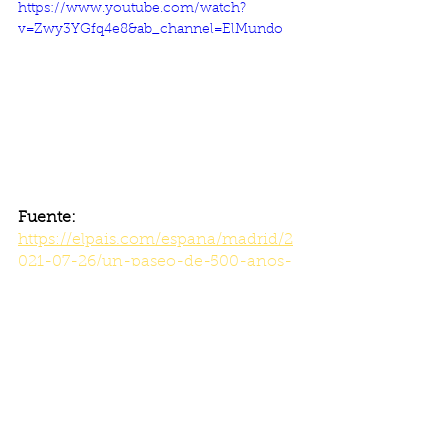
https://www.youtube.com/watch?
v=Zwy3YGfq4e8&ab_channel=ElMundo
Fuente: 
https://elpais.com/espana/madrid/2
021-07-26/un-paseo-de-500-anos-
de-historia-como-legado-
madrileno-para-la-humanidad.html
Imagen:
 ABC
Berriak - Noticias