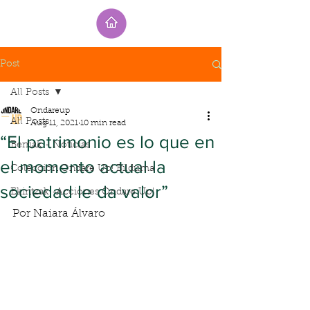
Post
All Posts
Ondareup
All Posts
Aug 11, 2021
10 min read
“El patrimonio es lo que en
Berriak - Noticias
el momento actual la
Colección Ondare Up! Bilduma
sociedad le da valor”
Ekintzak -Acciones Ondare Up!
Por Naiara Álvaro