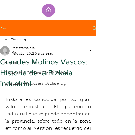
Post
All Posts
naiara.najera
All Posts
Oct 25, 2021
3 min read
Grandes Molinos Vascos:
Berriak - Noticias
Historia de la Bizkaia
Colección Ondare Up! Bilduma
industrial
Ekintzak -Acciones Ondare Up!
Bizkaia es conocida por su gran 
valor industrial. El patrimonio 
industrial que se puede encontrar en 
la provincia, sobre todo en la zona 
en torno al Nervión, es recuerdo del 