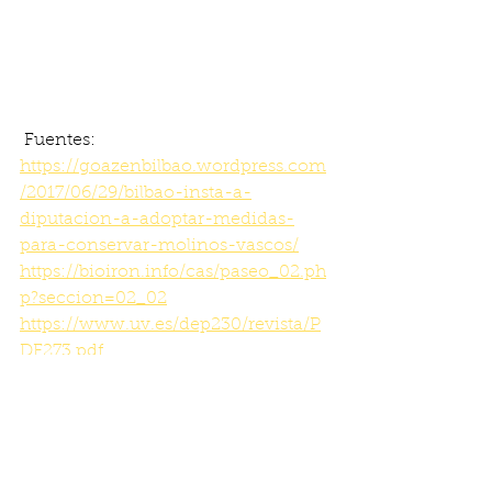
 Fuentes:
https://goazenbilbao.wordpress.com
/2017/06/29/bilbao-insta-a-
diputacion-a-adoptar-medidas-
para-conservar-molinos-vascos/
https://bioiron.info/cas/paseo_02.ph
p?seccion=02_02
https://www.uv.es/dep230/revista/P
DF273.pdf
https://www.euskadi.eus/contenidos
/recurso_tecnico/descarga_publicaci
ones/es_descarga/adjuntos/EDOBVI
-vol-2.pdf
https://dokumen.tips/documents/pat