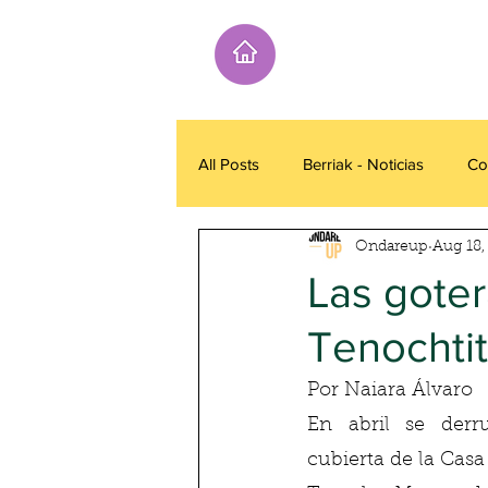
All Posts
Berriak - Noticias
Co
Ondareup
Aug 18,
Las gote
Tenochtit
Por Naiara Álvaro
En abril se derr
cubierta de la Casa 