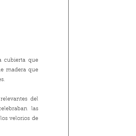
 cubierta que 
de madera que 
s. 
elevantes del 
lebraban las 
os velorios de 