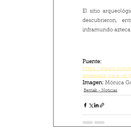
El sitio arqueológ
descubrieron, ent
inframundo azteca.
Fuente:
https://elpais.com
amenaza-para-el-
Imagen: 
Mónica Go
Berriak - Noticias