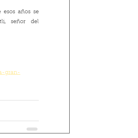
 esos años se 
li, señor del 
la-gran-