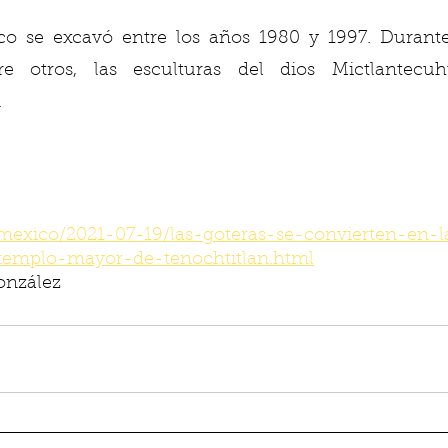
ico se excavó entre los años 1980 y 1997. Durante
re otros, las esculturas del dios Mictlantecuht
 
/mexico/2021-07-19/las-goteras-se-convierten-en-
templo-mayor-de-tenochtitlan.html
nzález 