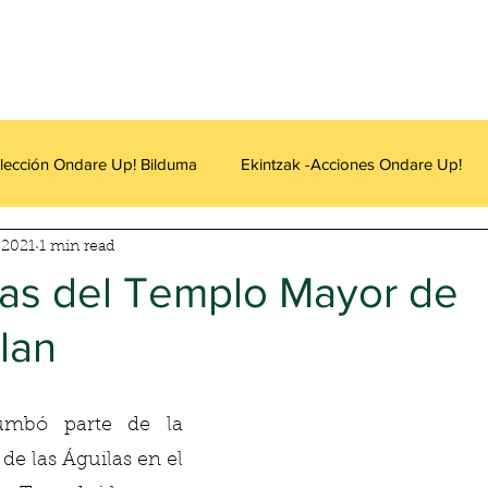
lección Ondare Up! Bilduma
Ekintzak -Acciones Ondare Up!
 2021
1 min read
ras del Templo Mayor de
lan
umbó parte de la 
de las Águilas en el 