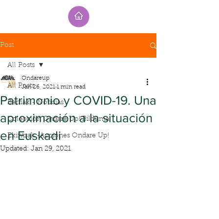
Post
All Posts
Ondareup
All Posts
Jan 26, 2021
1 min read
Patrimonio y COVID-19. Una
Berriak - Noticias
aproximación a la situación
Colección Ondare Up! Bilduma
en Euskadi
Ekintzak -Acciones Ondare Up!
Updated:
Jan 29, 2021